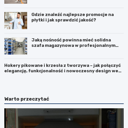
Gdzie znaleźć najlepsze promocje na
płytki i jak sprawdzić jakość?
Jaką nośność powinna mieć solidna
szafa magazynowa w profesjonalnym
biurze?
Hokery pikowane i krzesła z tworzywa – jak połączyć
elegancję, funkcjonalność i nowoczesny design we
F
L
wnętrzu?
u
o
r
d
t
ó
k
w
Warto przeczytać
a
k
p
a
a
d
n
u
e
ż
l
a