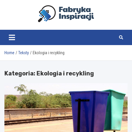
Skip
to
content
fabrykainspiracji.pl
Home
Teksty
Ekologia i recykling
Kategoria:
Ekologia i recykling