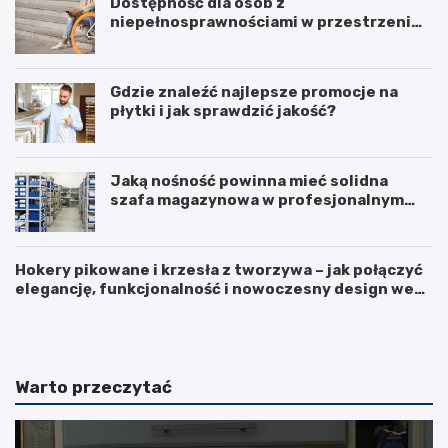
Dostępność dla osób z
niepełnosprawnościami w przestrzeni
publicznej
Gdzie znaleźć najlepsze promocje na
płytki i jak sprawdzić jakość?
Jaką nośność powinna mieć solidna
szafa magazynowa w profesjonalnym
biurze?
Hokery pikowane i krzesła z tworzywa – jak połączyć
elegancję, funkcjonalność i nowoczesny design we
F
L
wnętrzu?
u
o
r
d
t
ó
k
w
Warto przeczytać
a
k
p
a
a
d
n
u