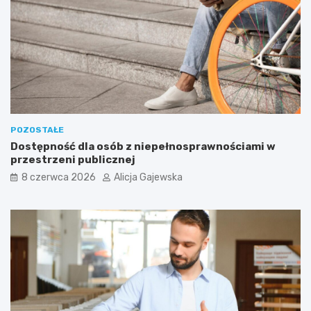
o
d
w
l
i
a
e
C
d
i
z
e
i
b
e
i
ć
e
p
?
POZOSTAŁE
r
Dostępność dla osób z niepełnosprawnościami w
z
przestrzeni publicznej
e
d
8 czerwca 2026
Alicja Gajewska
z
a
k
u
p
e
m
?