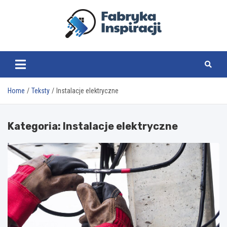
Skip
to
content
fabrykainspiracji.pl
Home
Teksty
Instalacje elektryczne
Kategoria:
Instalacje elektryczne