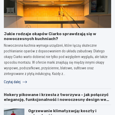
Jakie rodzaje okapów Ciarko sprawdzają się w
nowoczesnych kuchniach?
Nowoczesna kuchnia wymaga urządzeń, które łączą skuteczne
pochłanianie oparów z dopasowaniem do układu zabudowy. Dlatego
okapy Ciarko warto dobierać nie tylko pod względem wyglądu, ale także
sposobu montażu. W ofercie marki znajdują się między innymi okapy
wyspowe, podszafkowe, przyścienne, blatowe, sufitowe oraz
zintegrowane z płytą indukcyjną. Każdy z…
Czytaj dalej
Hokery pikowane i krzesła z tworzywa – jak połączyć
elegancję, funkcjonalność i nowoczesny design we
wnętrzu?
Ogrzewanie klimatyzacją: koszty i