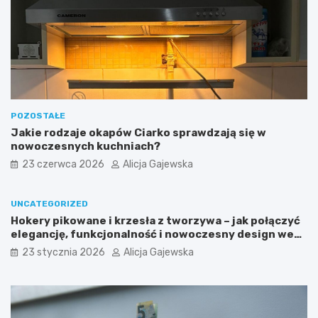
a
z
w
y
o
f
g
r
r
e
o
n
d
c
z
h
e
d
POZOSTAŁE
n
o
Jakie rodzaje okapów Ciarko sprawdzają się w
i
o
nowoczesnych kuchniach?
u
r
23 czerwca 2026
Alicja Gajewska
–
t
c
o
o
w
UNCATEGORIZED
w
y
Hokery pikowane i krzesła z tworzywa – jak połączyć
a
b
elegancję, funkcjonalność i nowoczesny design we
r
ó
wnętrzu?
t
r
23 stycznia 2026
Alicja Gajewska
o
d
w
l
i
a
e
C
d
i