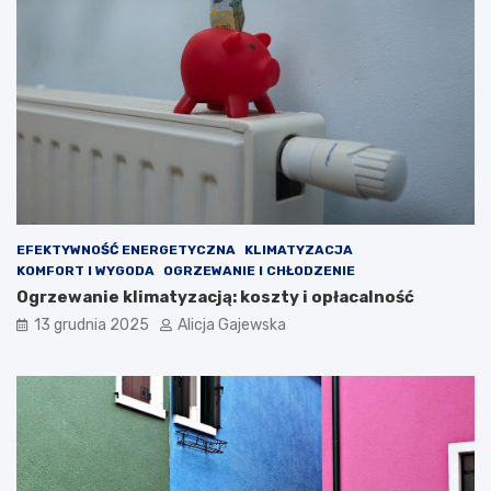
z
e
i
b
e
i
ć
e
p
?
r
z
e
d
z
a
k
EFEKTYWNOŚĆ ENERGETYCZNA
KLIMATYZACJA
u
KOMFORT I WYGODA
OGRZEWANIE I CHŁODZENIE
p
Ogrzewanie klimatyzacją: koszty i opłacalność
e
13 grudnia 2025
Alicja Gajewska
m
?