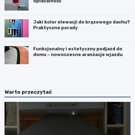
opłacalność
Jaki kolor elewacji do brązowego dachu?
Praktyczne porady
Funkcjonalny i estetyczny podjazd do
domu – nowoczesne aranżacje wjazdu
F
L
u
o
r
d
t
ó
k
w
Warto przeczytać
a
k
p
a
a
d
n
u
e
ż
l
a
o
–
w
c