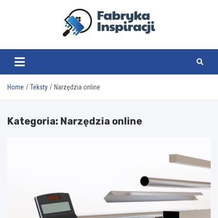
Skip
to
content
fabrykainspiracji.pl
Home
Teksty
Narzędzia online
Kategoria:
Narzędzia online