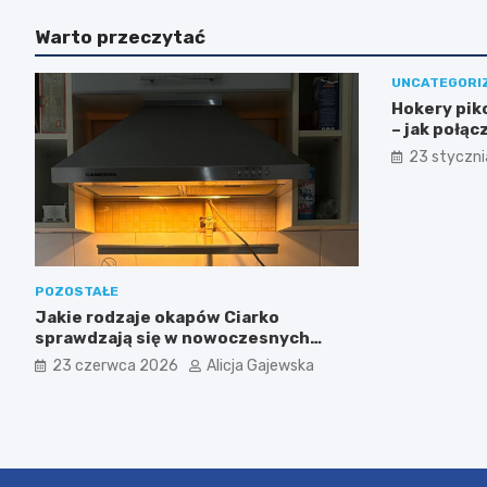
Warto przeczytać
UNCATEGORI
Hokery pik
– jak połąc
funkcjonal
23 styczn
we wnętrz
POZOSTAŁE
Jakie rodzaje okapów Ciarko
sprawdzają się w nowoczesnych
kuchniach?
23 czerwca 2026
Alicja Gajewska