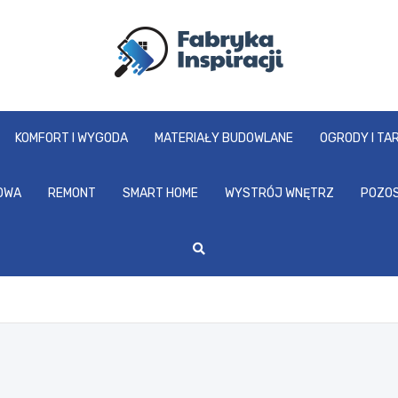
fabrykainspiracji.pl
KOMFORT I WYGODA
MATERIAŁY BUDOWLANE
OGRODY I TA
OWA
REMONT
SMART HOME
WYSTRÓJ WNĘTRZ
POZO