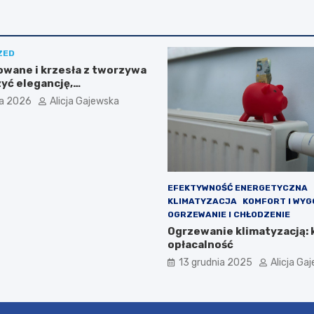
ZED
owane i krzesła z tworzywa
zyć elegancję,
ność i nowoczesny design
ia 2026
Alicja Gajewska
u?
EFEKTYWNOŚĆ ENERGETYCZNA
KLIMATYZACJA
KOMFORT I WY
OGRZEWANIE I CHŁODZENIE
Ogrzewanie klimatyzacją: 
opłacalność
13 grudnia 2025
Alicja Ga