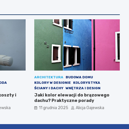
ARCHITEKTURA
BUDOWA DOMU
GODA
KOLORY W DESIGNIE
KOLORYSTYKA
ŚCIANY I DACHY
WNĘTRZA I DESIGN
koszty i
Jaki kolor elewacji do brązowego
dachu? Praktyczne porady
jewska
11 grudnia 2025
Alicja Gajewska