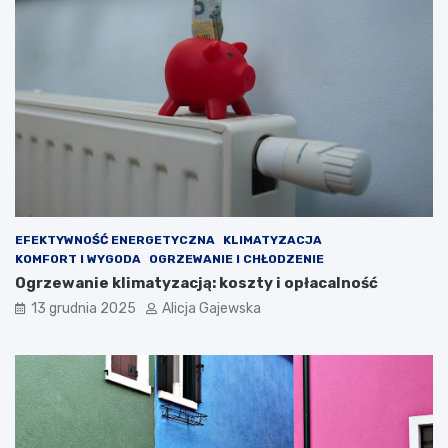
d
i
z
e
i
b
e
i
ć
e
p
?
r
z
e
d
z
a
k
EFEKTYWNOŚĆ ENERGETYCZNA
KLIMATYZACJA
u
KOMFORT I WYGODA
OGRZEWANIE I CHŁODZENIE
p
Ogrzewanie klimatyzacją: koszty i opłacalność
e
13 grudnia 2025
Alicja Gajewska
m
?