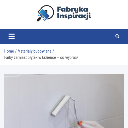
Skip
to
content
fabrykainspiracji.pl
Home
Materiały budowlane
Farby zamiast płytek w łazience – co wybrać?