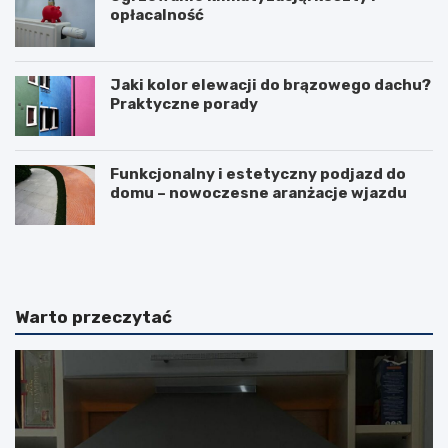
opłacalność
Jaki kolor elewacji do brązowego dachu?
Praktyczne porady
Funkcjonalny i estetyczny podjazd do
domu – nowoczesne aranżacje wjazdu
F
L
u
o
r
d
t
ó
k
w
Warto przeczytać
a
k
p
a
a
d
n
u
e
ż
l
a
o
–