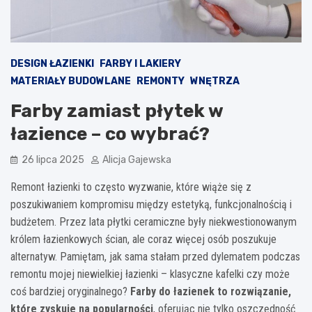
DESIGN ŁAZIENKI
FARBY I LAKIERY
MATERIAŁY BUDOWLANE
REMONTY
WNĘTRZA
Farby zamiast płytek w
łazience – co wybrać?
26 lipca 2025
Alicja Gajewska
Remont łazienki to często wyzwanie, które wiąże się z
poszukiwaniem kompromisu między estetyką, funkcjonalnością i
budżetem. Przez lata płytki ceramiczne były niekwestionowanym
królem łazienkowych ścian, ale coraz więcej osób poszukuje
alternatyw. Pamiętam, jak sama stałam przed dylematem podczas
remontu mojej niewielkiej łazienki – klasyczne kafelki czy może
coś bardziej oryginalnego?
Farby do łazienek to rozwiązanie,
które zyskuje na popularności
, oferując nie tylko oszczędność