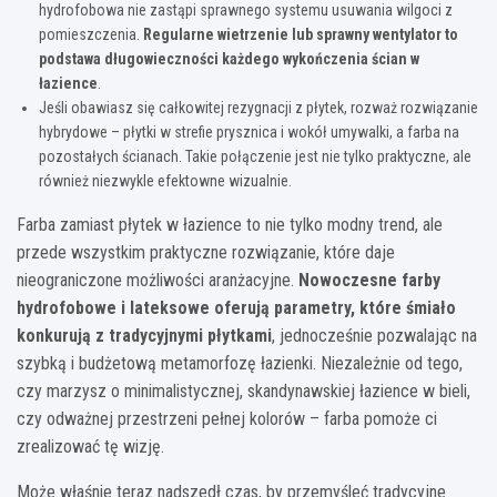
hydrofobowa nie zastąpi sprawnego systemu usuwania wilgoci z
pomieszczenia.
Regularne wietrzenie lub sprawny wentylator to
podstawa długowieczności każdego wykończenia ścian w
łazience
.
Jeśli obawiasz się całkowitej rezygnacji z płytek, rozważ rozwiązanie
hybrydowe – płytki w strefie prysznica i wokół umywalki, a farba na
pozostałych ścianach. Takie połączenie jest nie tylko praktyczne, ale
również niezwykle efektowne wizualnie.
Farba zamiast płytek w łazience to nie tylko modny trend, ale
przede wszystkim praktyczne rozwiązanie, które daje
nieograniczone możliwości aranżacyjne.
Nowoczesne farby
hydrofobowe i lateksowe oferują parametry, które śmiało
konkurują z tradycyjnymi płytkami
, jednocześnie pozwalając na
szybką i budżetową metamorfozę łazienki. Niezależnie od tego,
czy marzysz o minimalistycznej, skandynawskiej łazience w bieli,
czy odważnej przestrzeni pełnej kolorów – farba pomoże ci
zrealizować tę wizję.
Może właśnie teraz nadszedł czas, by przemyśleć tradycyjne