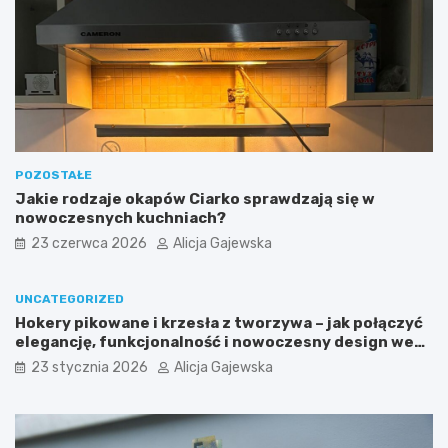
w
c
a
z
w
y
o
f
g
r
r
e
o
n
d
c
z
h
e
d
POZOSTAŁE
n
o
Jakie rodzaje okapów Ciarko sprawdzają się w
i
o
nowoczesnych kuchniach?
u
r
23 czerwca 2026
Alicja Gajewska
–
t
c
o
o
w
UNCATEGORIZED
w
y
Hokery pikowane i krzesła z tworzywa – jak połączyć
a
b
elegancję, funkcjonalność i nowoczesny design we
r
ó
wnętrzu?
t
r
23 stycznia 2026
Alicja Gajewska
o
d
w
l
i
a
e
C