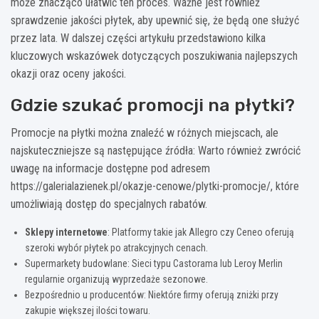
może znacząco ułatwić ten proces. Ważne jest również
sprawdzenie jakości płytek, aby upewnić się, że będą one służyć
przez lata. W dalszej części artykułu przedstawiono kilka
kluczowych wskazówek dotyczących poszukiwania najlepszych
okazji oraz oceny jakości.
Gdzie szukać promocji na płytki?
Promocje na płytki można znaleźć w różnych miejscach, ale
najskuteczniejsze są następujące źródła: Warto również zwrócić
uwagę na informacje dostępne pod adresem
https://galerialazienek.pl/okazje-cenowe/plytki-promocje/, które
umożliwiają dostęp do specjalnych rabatów.
Sklepy internetowe
: Platformy takie jak Allegro czy Ceneo oferują
szeroki wybór płytek po atrakcyjnych cenach.
Supermarkety budowlane: Sieci typu Castorama lub Leroy Merlin
regularnie organizują wyprzedaże sezonowe.
Bezpośrednio u producentów: Niektóre firmy oferują zniżki przy
zakupie większej ilości towaru.