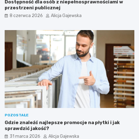
Dostępność dla osób z niepełnosprawnościami w
z
przestrzeni publicznej
e
d
8 czerwca 2026
Alicja Gajewska
z
a
k
u
p
e
m
?
POZOSTAŁE
Gdzie znaleźć najlepsze promocje na płytki i jak
sprawdzić jakość?
31 marca 2026
Alicja Gajewska