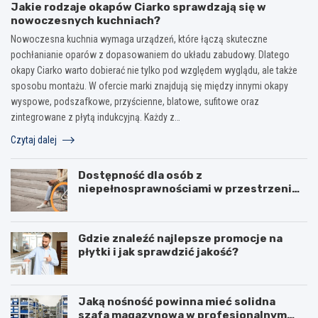
Jakie rodzaje okapów Ciarko sprawdzają się w
nowoczesnych kuchniach?
Nowoczesna kuchnia wymaga urządzeń, które łączą skuteczne
pochłanianie oparów z dopasowaniem do układu zabudowy. Dlatego
okapy Ciarko warto dobierać nie tylko pod względem wyglądu, ale także
sposobu montażu. W ofercie marki znajdują się między innymi okapy
wyspowe, podszafkowe, przyścienne, blatowe, sufitowe oraz
zintegrowane z płytą indukcyjną. Każdy z…
Czytaj dalej
Dostępność dla osób z
niepełnosprawnościami w przestrzeni
publicznej
Gdzie znaleźć najlepsze promocje na
płytki i jak sprawdzić jakość?
Jaką nośność powinna mieć solidna
szafa magazynowa w profesjonalnym