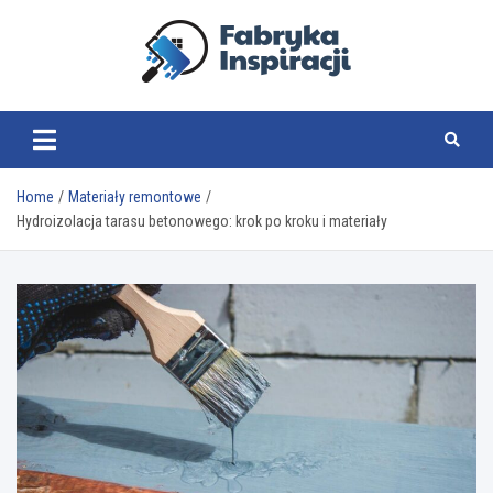
Skip
to
content
fabrykainspiracji.pl
Home
Materiały remontowe
Hydroizolacja tarasu betonowego: krok po kroku i materiały