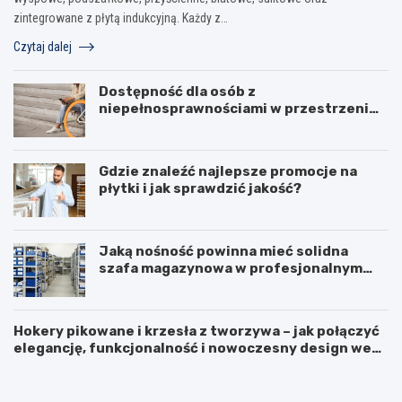
zintegrowane z płytą indukcyjną. Każdy z…
Czytaj dalej
Dostępność dla osób z
niepełnosprawnościami w przestrzeni
publicznej
Gdzie znaleźć najlepsze promocje na
płytki i jak sprawdzić jakość?
Jaką nośność powinna mieć solidna
szafa magazynowa w profesjonalnym
biurze?
Hokery pikowane i krzesła z tworzywa – jak połączyć
elegancję, funkcjonalność i nowoczesny design we
F
L
wnętrzu?
u
o
r
d
t
ó