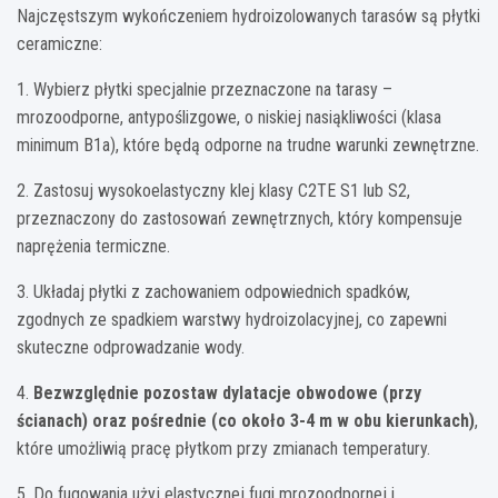
Najczęstszym wykończeniem hydroizolowanych tarasów są płytki
ceramiczne:
1. Wybierz płytki specjalnie przeznaczone na tarasy –
mrozoodporne, antypoślizgowe, o niskiej nasiąkliwości (klasa
minimum B1a), które będą odporne na trudne warunki zewnętrzne.
2. Zastosuj wysokoelastyczny klej klasy C2TE S1 lub S2,
przeznaczony do zastosowań zewnętrznych, który kompensuje
naprężenia termiczne.
3. Układaj płytki z zachowaniem odpowiednich spadków,
zgodnych ze spadkiem warstwy hydroizolacyjnej, co zapewni
skuteczne odprowadzanie wody.
4.
Bezwzględnie pozostaw dylatacje obwodowe (przy
ścianach) oraz pośrednie (co około 3-4 m w obu kierunkach)
,
które umożliwią pracę płytkom przy zmianach temperatury.
5. Do fugowania użyj elastycznej fugi mrozoodpornej i