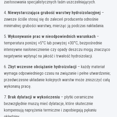
zastosowania specjalistycznych taśm uszczelniających.
4.
Niewystarczająca grubość warstwy hydroizolacyjnej
–
zawsze ściśle stosuj się do zaleceń producenta odnośnie
minimalnej grubości warstwy, mierząc ją podczas nakładania.
5.
Wykonywanie prac w nieodpowiednich warunkach
–
temperatura poniżej +5°C lub powyżej +30°C, bezpośrednie
intensywne nasłonecznienie czy opady deszczu mogą znacząco
negatywnie wpłynąć na jakość i trwałość hydroizolacji.
6.
Zbyt wczesne obciążanie hydroizolacji
– każdy materiał
wymaga odpowiedniego czasu na związanie i pełne utwardzenie;
przedwczesne układanie kolejnych warstw może zniszczyć całą
wykonaną pracę.
7.
Brak dylatacji w wykończeniu
– płytki ceramiczne
bezwzględnie muszą mieć dylatacje, które skutecznie
kompensują naprężenia termiczne i zapobiegają pękaniu
okładziny.