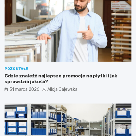
e
m
?
POZOSTAŁE
Gdzie znaleźć najlepsze promocje na płytki i jak
sprawdzić jakość?
31 marca 2026
Alicja Gajewska