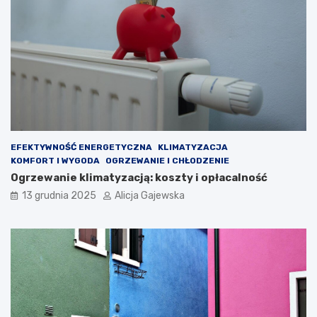
i
b
e
i
ć
e
p
?
r
z
e
d
z
a
k
EFEKTYWNOŚĆ ENERGETYCZNA
KLIMATYZACJA
u
KOMFORT I WYGODA
OGRZEWANIE I CHŁODZENIE
p
Ogrzewanie klimatyzacją: koszty i opłacalność
e
13 grudnia 2025
Alicja Gajewska
m
?