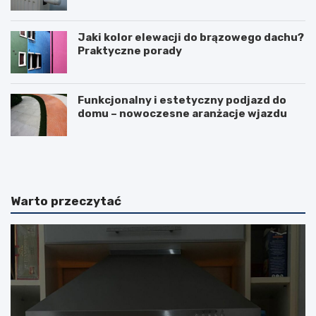
Jaki kolor elewacji do brązowego dachu?
Praktyczne porady
Funkcjonalny i estetyczny podjazd do
domu – nowoczesne aranżacje wjazdu
F
L
u
o
r
d
t
ó
k
w
Warto przeczytać
a
k
p
a
a
d
n
u
e
ż
l
a
o
–
w
c
a
z