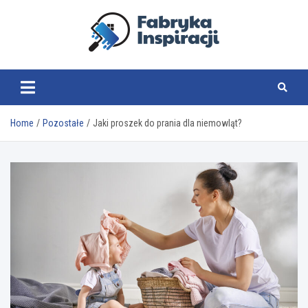
Skip
to
content
fabrykainspiracji.pl
Home
Pozostałe
Jaki proszek do prania dla niemowląt?