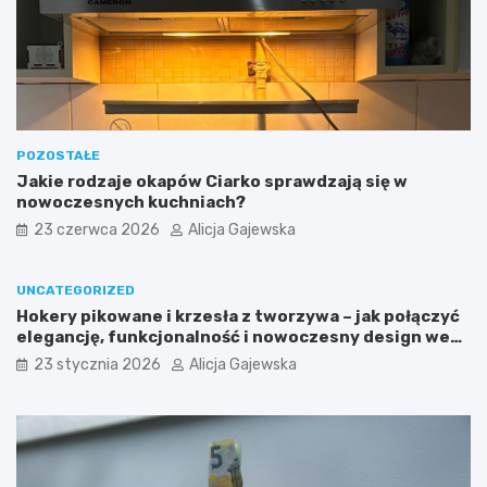
w
y
o
f
g
r
r
e
o
n
d
c
z
h
e
d
POZOSTAŁE
n
o
Jakie rodzaje okapów Ciarko sprawdzają się w
i
o
nowoczesnych kuchniach?
u
r
23 czerwca 2026
Alicja Gajewska
–
t
c
o
o
w
UNCATEGORIZED
w
y
Hokery pikowane i krzesła z tworzywa – jak połączyć
a
b
elegancję, funkcjonalność i nowoczesny design we
r
ó
wnętrzu?
t
r
23 stycznia 2026
Alicja Gajewska
o
d
w
l
i
a
e
C
d
i
z
e