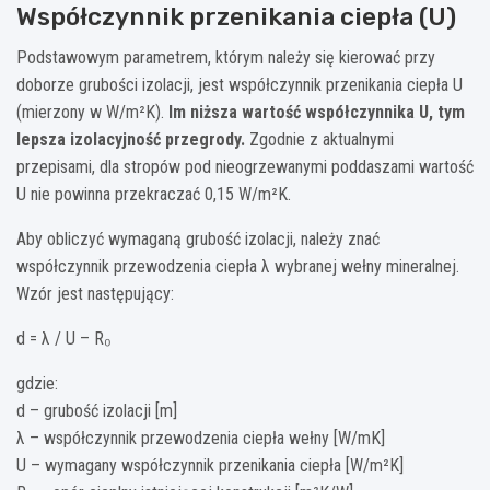
Współczynnik przenikania ciepła (U)
Podstawowym parametrem, którym należy się kierować przy
doborze grubości izolacji, jest współczynnik przenikania ciepła U
(mierzony w W/m²K).
Im niższa wartość współczynnika U, tym
lepsza izolacyjność przegrody.
Zgodnie z aktualnymi
przepisami, dla stropów pod nieogrzewanymi poddaszami wartość
U nie powinna przekraczać 0,15 W/m²K.
Aby obliczyć wymaganą grubość izolacji, należy znać
współczynnik przewodzenia ciepła λ wybranej wełny mineralnej.
Wzór jest następujący:
d = λ / U – R₀
gdzie:
d – grubość izolacji [m]
λ – współczynnik przewodzenia ciepła wełny [W/mK]
U – wymagany współczynnik przenikania ciepła [W/m²K]