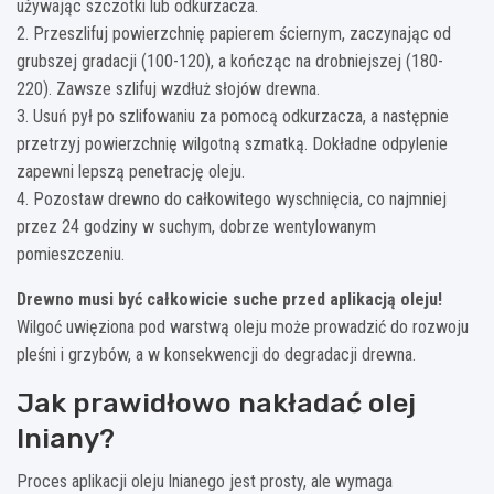
używając szczotki lub odkurzacza.
2. Przeszlifuj powierzchnię papierem ściernym, zaczynając od
grubszej gradacji (100-120), a kończąc na drobniejszej (180-
220). Zawsze szlifuj wzdłuż słojów drewna.
3. Usuń pył po szlifowaniu za pomocą odkurzacza, a następnie
przetrzyj powierzchnię wilgotną szmatką. Dokładne odpylenie
zapewni lepszą penetrację oleju.
4. Pozostaw drewno do całkowitego wyschnięcia, co najmniej
przez 24 godziny w suchym, dobrze wentylowanym
pomieszczeniu.
Drewno musi być całkowicie suche przed aplikacją oleju!
Wilgoć uwięziona pod warstwą oleju może prowadzić do rozwoju
pleśni i grzybów, a w konsekwencji do degradacji drewna.
Jak prawidłowo nakładać olej
lniany?
Proces aplikacji oleju lnianego jest prosty, ale wymaga