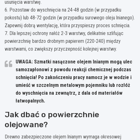
usunięcia warstwę.
6. Pozostaw do wyschnięcia na 24-48 godzin (w przypadku
pokostu) lub 48-72 godzin (w przypadku surowego oleju lnianego).
Zapewnij dobrą wentylację, która przyspieszy proces schnięcia.
7. Dla lepszej ochrony nałóż 2-3 warstwy, delikatnie szlifując
powierzchnię bardzo drobnym papierem (220-240) między
warstwami, co zwiększy przyczepność kolejnej warstwy.
UWAGA: Szmatki nasączone olejem lnianym mogą ulec
samozapłonowi z powodu reakcji chemicznej podczas
schnięcia! Po zakończeniu pracy namocz je w wodzie i
umieść w szczelnym metalowym pojemniku lub rozłóż
do wyschnięcia na zewnątrz, z dala od materiałów
łatwopalnych.
Jak dbać o powierzchnie
olejowane?
Drewno zabezpieczone olejem lnianym wymaga okresowej