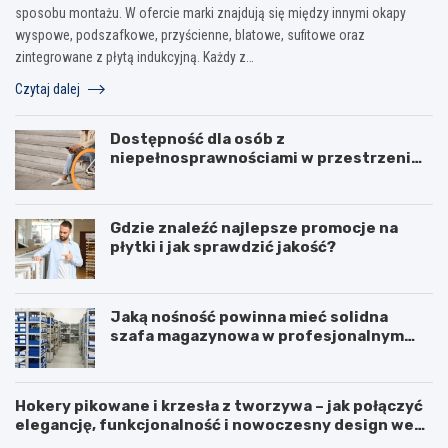
sposobu montażu. W ofercie marki znajdują się między innymi okapy
wyspowe, podszafkowe, przyścienne, blatowe, sufitowe oraz
zintegrowane z płytą indukcyjną. Każdy z…
Czytaj dalej
Dostępność dla osób z
niepełnosprawnościami w przestrzeni
publicznej
Gdzie znaleźć najlepsze promocje na
płytki i jak sprawdzić jakość?
Jaką nośność powinna mieć solidna
szafa magazynowa w profesjonalnym
biurze?
Hokery pikowane i krzesła z tworzywa – jak połączyć
elegancję, funkcjonalność i nowoczesny design we
F
L
wnętrzu?
u
o