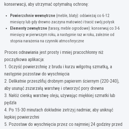
konserwacji, aby utrzymać optymalną ochronę:
Powierzchnie wewnętrzne
(meble, blaty): odświeżaj co 6-12
miesięcy lub gdy drewno zaczyna matowieć i tracić swój połysk
Elementy zewnętrzne
(tarasy, meble ogrodowe): konserwuj co 3-6
miesięcy w pierwszym roku, a następnie raz w roku, zależnie od
stopnia narażenia na czynniki atmosferyczne
Proces odnawiania jest prosty i mniej pracochłonny niż
początkowa aplikacja:
1. Oczyść powierzchnię z brudu i kurzu wilgotną szmatką, a
następnie pozostaw do wyschnięcia
2. Delikatnie przeszlifuj drobnym papierem ściernym (220-240),
aby usunąć zszarzałą warstwę i otworzyć pory drewna
3. Nałóż cienką warstwę oleju, używając miękkiej szmatki lub
pędzla
4. Po 15-30 minutach dokładnie zetrzyj nadmiar, aby uniknąć
lepkiej powierzchni
5. Pozostaw do wyschnięcia przez co najmniej 24 godziny przed