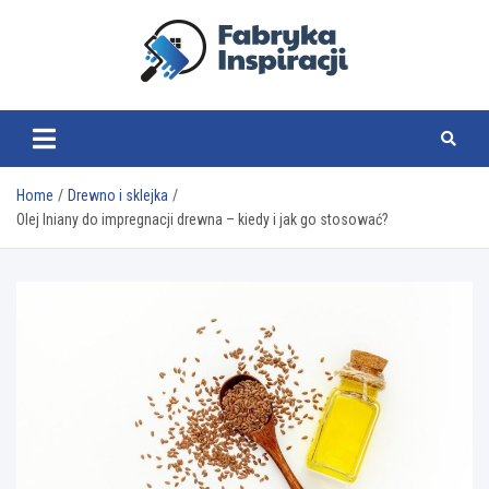
Skip
to
content
fabrykainspiracji.pl
Home
Drewno i sklejka
Olej lniany do impregnacji drewna – kiedy i jak go stosować?