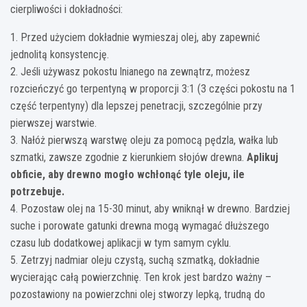
cierpliwości i dokładności:
1. Przed użyciem dokładnie wymieszaj olej, aby zapewnić
jednolitą konsystencję.
2. Jeśli używasz pokostu lnianego na zewnątrz, możesz
rozcieńczyć go terpentyną w proporcji 3:1 (3 części pokostu na 1
część terpentyny) dla lepszej penetracji, szczególnie przy
pierwszej warstwie.
3. Nałóż pierwszą warstwę oleju za pomocą pędzla, wałka lub
szmatki, zawsze zgodnie z kierunkiem słojów drewna.
Aplikuj
obficie, aby drewno mogło wchłonąć tyle oleju, ile
potrzebuje.
4. Pozostaw olej na 15-30 minut, aby wniknął w drewno. Bardziej
suche i porowate gatunki drewna mogą wymagać dłuższego
czasu lub dodatkowej aplikacji w tym samym cyklu.
5. Zetrzyj nadmiar oleju czystą, suchą szmatką, dokładnie
wycierając całą powierzchnię. Ten krok jest bardzo ważny –
pozostawiony na powierzchni olej stworzy lepką, trudną do