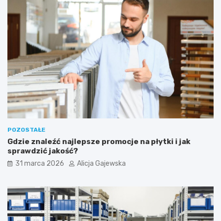
u
p
e
m
?
POZOSTAŁE
Gdzie znaleźć najlepsze promocje na płytki i jak
sprawdzić jakość?
31 marca 2026
Alicja Gajewska