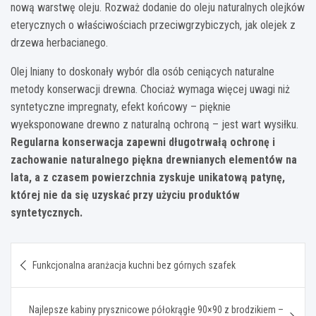
nową warstwę oleju. Rozważ dodanie do oleju naturalnych olejków
eterycznych o właściwościach przeciwgrzybiczych, jak olejek z
drzewa herbacianego.
Olej lniany to doskonały wybór dla osób ceniących naturalne
metody konserwacji drewna. Chociaż wymaga więcej uwagi niż
syntetyczne impregnaty, efekt końcowy – pięknie
wyeksponowane drewno z naturalną ochroną – jest wart wysiłku.
Regularna konserwacja zapewni długotrwałą ochronę i
zachowanie naturalnego piękna drewnianych elementów na
lata, a z czasem powierzchnia zyskuje unikatową patynę,
której nie da się uzyskać przy użyciu produktów
syntetycznych.
Nawigacja
Funkcjonalna aranżacja kuchni bez górnych szafek
wpisu
Najlepsze kabiny prysznicowe półokrągłe 90×90 z brodzikiem –