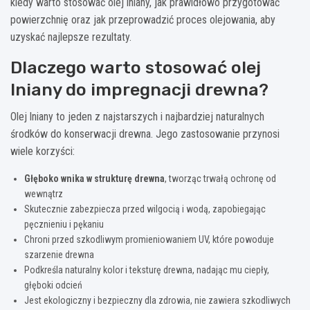
kiedy warto stosować olej lniany, jak prawidłowo przygotować
powierzchnię oraz jak przeprowadzić proces olejowania, aby
uzyskać najlepsze rezultaty.
Dlaczego warto stosować olej
lniany do impregnacji drewna?
Olej lniany to jeden z najstarszych i najbardziej naturalnych
środków do konserwacji drewna. Jego zastosowanie przynosi
wiele korzyści:
Głęboko wnika w strukturę drewna
, tworząc trwałą ochronę od
wewnątrz
Skutecznie zabezpiecza przed wilgocią i wodą, zapobiegając
pęcznieniu i pękaniu
Chroni przed szkodliwym promieniowaniem UV, które powoduje
szarzenie drewna
Podkreśla naturalny kolor i teksturę drewna, nadając mu ciepły,
głęboki odcień
Jest ekologiczny i bezpieczny dla zdrowia, nie zawiera szkodliwych