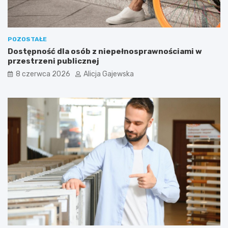
i
b
e
i
ć
e
p
?
POZOSTAŁE
r
Dostępność dla osób z niepełnosprawnościami w
z
przestrzeni publicznej
e
d
8 czerwca 2026
Alicja Gajewska
z
a
k
u
p
e
m
?