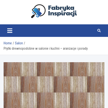
Skip
to
content
fabrykainspiracji.pl
Home
Salon
Płytki drewnopodobne w salonie i kuchni – aranżacje i porady