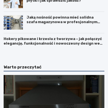
płytki i jak sprawdzić jakość?
Jaką nośność powinna mieć solidna
szafa magazynowa w profesjonalnym
biurze?
Hokery pikowane i krzesła z tworzywa – jak połączyć
elegancję, funkcjonalność i nowoczesny design we
F
L
wnętrzu?
u
o
r
d
t
ó
k
w
Warto przeczytać
a
k
p
a
a
d
n
u
e
ż
l
a
o
–
w
c
a
z