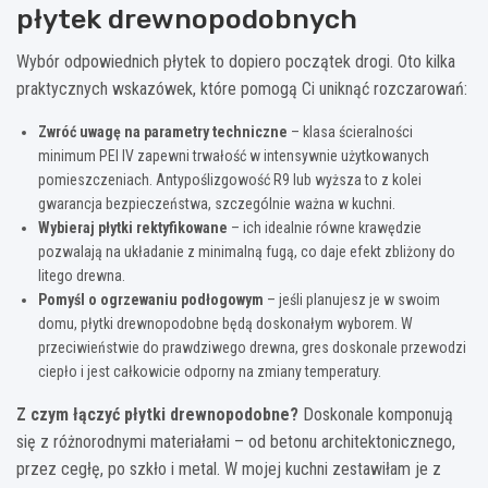
płytek drewnopodobnych
Wybór odpowiednich płytek to dopiero początek drogi. Oto kilka
praktycznych wskazówek, które pomogą Ci uniknąć rozczarowań:
Zwróć uwagę na parametry techniczne
– klasa ścieralności
minimum PEI IV zapewni trwałość w intensywnie użytkowanych
pomieszczeniach. Antypoślizgowość R9 lub wyższa to z kolei
gwarancja bezpieczeństwa, szczególnie ważna w kuchni.
Wybieraj płytki rektyfikowane
– ich idealnie równe krawędzie
pozwalają na układanie z minimalną fugą, co daje efekt zbliżony do
litego drewna.
Pomyśl o ogrzewaniu podłogowym
– jeśli planujesz je w swoim
domu, płytki drewnopodobne będą doskonałym wyborem. W
przeciwieństwie do prawdziwego drewna, gres doskonale przewodzi
ciepło i jest całkowicie odporny na zmiany temperatury.
Z czym łączyć płytki drewnopodobne?
Doskonale komponują
się z różnorodnymi materiałami – od betonu architektonicznego,
przez cegłę, po szkło i metal. W mojej kuchni zestawiłam je z