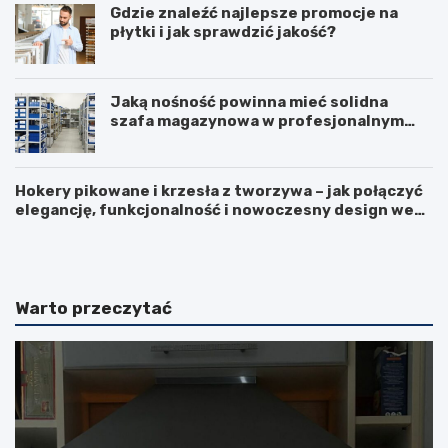
Gdzie znaleźć najlepsze promocje na
płytki i jak sprawdzić jakość?
Jaką nośność powinna mieć solidna
szafa magazynowa w profesjonalnym
biurze?
Hokery pikowane i krzesła z tworzywa – jak połączyć
elegancję, funkcjonalność i nowoczesny design we
F
L
wnętrzu?
u
o
r
d
t
ó
k
w
Warto przeczytać
a
k
p
a
a
d
n
u
e
ż
l
a
o
–
w
c