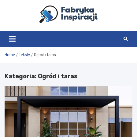
Skip
to
content
fabrykainspiracji.pl
Home
Teksty
Ogród i taras
Kategoria:
Ogród i taras