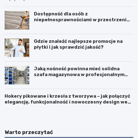
Dostępność dla osób z
niepełnosprawnościami w przestrzeni
publicznej
Gdzie znaleźć najlepsze promocje na
płytki i jak sprawdzić jakość?
Jaką nośność powinna mieć solidna
szafa magazynowa w profesjonalnym
biurze?
Hokery pikowane i krzesła z tworzywa – jak połączyć
elegancję, funkcjonalność i nowoczesny design we
F
L
wnętrzu?
u
o
r
d
t
ó
k
w
Warto przeczytać
a
k
p
a